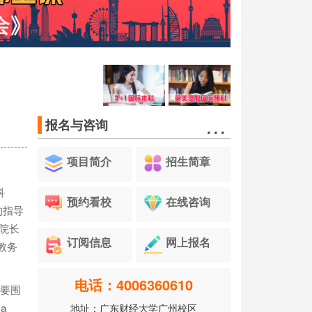
…
报名与咨询
项目简介
招生简章
科
预约看校
在线咨询
的指导
院长
订阅信息
网上报名
教务
电话：4006360610
主要围
a
地址：广东财经大学广州校区