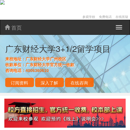
参观学校
免费电话
在线答疑
首页
广
东
财
广东财经大学3+1/2留学项目
经
大
学
来校地址：
广东财经大学广州校区
3+1/2
收款单位：
广东财经大学官方统一收款
留
咨询电话：
4006360610
学
项
订阅资料
深入了解
在线咨询
目