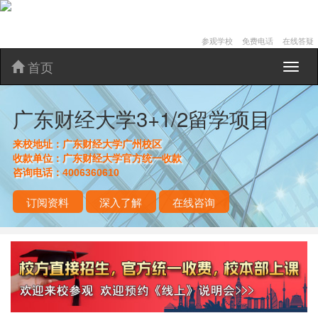
参观学校
免费电话
在线答疑
首页
广
东
财
广东财经大学3+1/2留学项目
经
大
学
来校地址：
广东财经大学广州校区
3+1/2
收款单位：
广东财经大学官方统一收款
留
咨询电话：
4006360610
学
项
订阅资料
深入了解
在线咨询
目