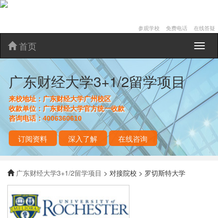
参观学校
免费电话
在线答疑
首页
广
东
财
广东财经大学3+1/2留学项目
经
大
学
来校地址：
广东财经大学广州校区
3+1/2
收款单位：
广东财经大学官方统一收款
留
咨询电话：
4006360610
学
项
订阅资料
深入了解
在线咨询
目
广东财经大学3+1/2留学项目
> 对接院校 > 罗切斯特大学