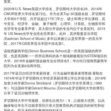
策奖。
2020年U.S. News美国大学排名，罗切斯特大学排名29。2016年
CWUR世界大学排名第72位。作为全美Top 30顶级名校，罗切斯特
大学有6个学院，共开设超过175门学士、硕士和博士学位课程，其
中音乐、经济学、金融、 量子物理、心理学、计算机、生物医学和
光学等专业素享声誉，其大部分开设的专业均位于全美前列。2015
年 US News光学专业排名世界第1。此外，其伊斯曼音乐学院
(Eastman School of Music) 多年以来被公认是世界第一的音乐学
院，2017年QS世界音乐学院中排名第1。
该校西蒙商学院(Simon Business School)是一所美国顶级的商学
院，也是美国唯一一所所在商科的各个领域都被规划为STEM项目的
大学。2018年金融时报金融专业全球排名5；华尔街日报将西蒙商学
院列为全美第6佳商学院。
2017年诺贝尔经济学奖获得者、行为金融学奠基者理查德·塞勒在
1974年毕业于罗切斯特大学经济系获得博士学位并曾任教；2018年
加拿大科学家Donna Strickland（罗切斯特大学光学系博士,1989
年）与法国科学家Gérard Mourou (Donna在罗切斯特大学的博导)
分享了诺贝尔物理学奖。
罗切斯特大学中等规模，但师生比例为1：9，占据很大优势。以此
确保每位学生不仅能享受到只有大型教育机构才能提供的研究和创
新机会，而且还能得到教授的特别关注。