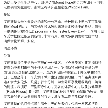
为伊士曼学生生活中心。URMC与Mount Hope周边共有四个不同地
点提供研究生住宿。南校区有研究生住宿区Whipple Park。
餐饮
罗彻斯特大学的餐饮总的来说十分不错。学校网站上贴出了可供选
择的Meal Plans，与其他学校比较起来算是比较适中的价格。值得
一提的是该校的RED program（Rochester Every Day），学校可以
享受学校附近饭店的折扣，非常有用。绝大多数的食材取自本地，
确保食物新鲜、安全。
周边环境
位置
罗彻斯特是位于纽约州西部的一处郊区。《今日美国》将罗彻斯特
评选为中型都市中的十佳大学城之一。罗彻斯特同样被推举为美
国“最适宜居住的城市”之一。虽然罗彻斯特更靠近于郊区平和的氛
围，但她坐落于一个充满了城市生活激情的地区，驾车距离便可到
达加拿大多伦多。只需步行十分钟，学生即可享受用餐场所，蜿蜒
的河流，表演厅，巨型医疗中心，完备的体育中心，以及拉修里斯
（Rush Rhees）图书馆。罗彻斯特的校园常年用她温暖的秋天、银
装素裹的冬天及鲜花盛放的春天，激发着工作与放松的灵感。
罗彻斯特的热门景点吸引着全世界的学者们，包括一座艺术博物