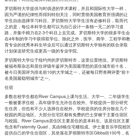
罗切斯特大学提供与时俱进的学术课程，并且和国际性大学一样，
因为严谨的纪律性而得到特别关注，同时贯彻美国教育所强调的让
学生自由选择学习科目。罗切斯特大学学生没有必修科目，取而代
之的是，每位本科学生都可以为自己设计一条独一无二的学习道
路，并集中精力在2-3个科目上去完成。罗切斯特大学的很多学生会
在4年制的学习中获得双学位。除此之外，医学、商学、工程学和教
育专业的优秀本科生毕业后可以通过罗切斯特大学独有的联合录取
计划保送研究生或更高一级的专业学院。
罗切斯特大学位于纽约州的罗切斯特市，这里位置绝佳。罗切斯特
被福布斯杂志和居住评级年鉴评为美国最理想的居住城市前十名，
被今日美国评为排名前10的大学城之一，还被每日野兽网评委“前十
名美国最聪明城市”之一。
住宿
多数在校学生都在River Campus上课与生活。大学一、二年级学生
一般被要求住校，高年级学生允许住在校外。学校提供一部分研究
生住房，但也有不少人选择住在校外。学校提供的住房分散在几个
校园的周边地区。大部分住宅区都有免费的巴士穿梭于主要住宿区
与校园。River Campus居住区主要居住的是本科生。该居住区主要
包含有Fraternity Quad，其由9栋住宅楼组成。伊士曼音乐学院校区
提供自己的学生住宿区，其坐落在罗彻斯特市区Gibbs街100号，名