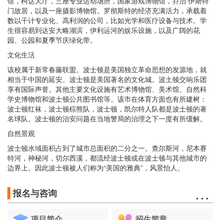
馆，柯达大厅，三座专业运动场所，国家游戏博物馆，乔治·伊斯特
门故居，以及一座摄影博物馆。罗彻斯特的经济充满活力，承载着
数以千计专业化、高利润的公司，比如光学和医疗设备与技术。学
生很容易到达安大略湖滨，伊利运河的娱乐设施，以及广阔的花
园、公园和夏季节庆绿化带。
文化生活
该校属于新常春藤联盟。波士顿是美国独立革命思想的发源地，就
相当于中国的延安。波士顿是美国著名的文化城。波土顿交响乐团
享有国际声誉。其他主要文化设施有艺术博物馆、美术馆、自然科
学史博物馆和波士顿公共图书馆等。该市在体育方面也有所建树：
波士顿红袜，波士顿棕熊队，波士顿，凯尔特人队都是波士顿的著
名球队。波士顿的治安问题在当地警局的治理之下一度有所缓解。
自然景观
波士顿水域面积占到了城市总面积的二分之一。查尔斯河，尼本赛
特河，神秘河，切尔西溪，都流经波士顿或在波士顿与其他城市的
边界上。因此波士顿被人们称为“美国的雅典”，风景怡人。
…
报名与咨询
项目简介
招生简章